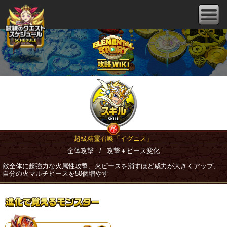
超級精霊召喚「イグニス」
全体攻撃
/
攻撃＋ピース変化
敵全体に超強力な火属性攻撃、火ピースを消すほど威力が大きくアップ、
自分の火マルチピースを50個増やす