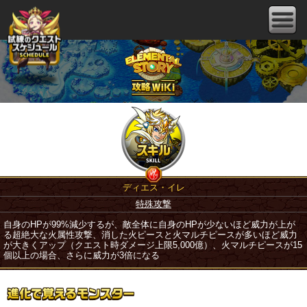
ディエス・イレ
特殊攻撃
自身のHPが99%減少するが、敵全体に自身のHPが少ないほど威力が上が
る超絶大な火属性攻撃、消した火ピースと火マルチピースが多いほど威力
が大きくアップ（クエスト時ダメージ上限5,000億）、火マルチピースが15
個以上の場合、さらに威力が3倍になる