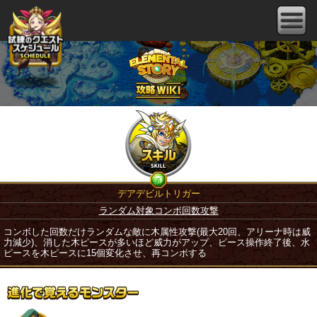
デアデビルトリガー
ランダム対象コンボ回数攻撃
コンボした回数だけランダムな敵に木属性攻撃(最大20回、アリーナ時は威
力減少)、消した木ピースが多いほど威力がアップ、ピース操作終了後、水
ピースを木ピースに15個変化させ、再コンボする