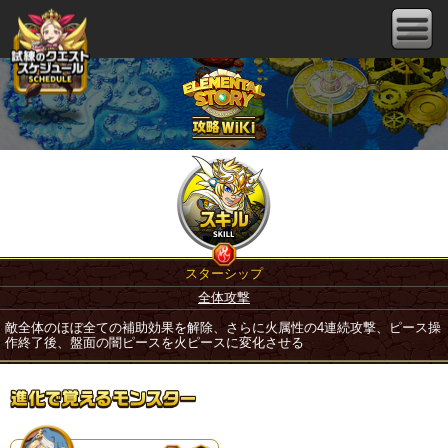
スターシップ
全体攻撃
敵全体のほぼ全ての補助効果を解除、さらに火属性の4連続攻撃、ピース操
作終了後、盤面の闇ピースを火ピースに変化させる