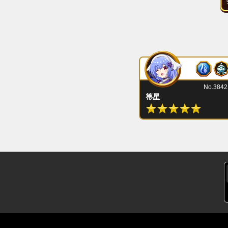
No.3842
箒星