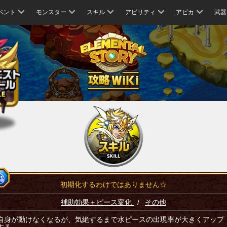
ベント
モンスター
スキル
アビリティ
アビカ
武器
初期化するわけではありません☆
補助効果＋ピース変化
/
その他
自身が動けなくなるが、気絶するまで水ピースの出現率が大きくアップ