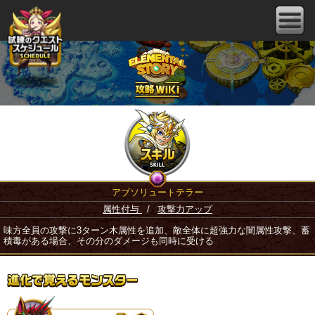
アブソリュートテラー
属性付与
/
攻撃力アップ
味方全員の攻撃に3ターン木属性を追加、敵全体に超強力な闇属性攻撃、蓄
積毒がある場合、その分のダメージも同時に受ける