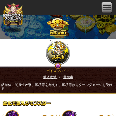
ポイズンバイト
単体攻撃
/
蓄積毒
敵単体に闇属性攻撃、蓄積毒を与える、蓄積毒は毎ターンダメージを受け
る