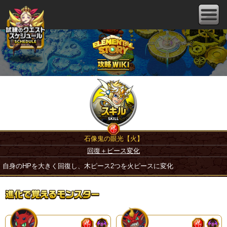
石像鬼の眼光【火】
回復＋ピース変化
自身のHPを大きく回復し、木ピース2つを火ピースに変化