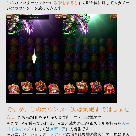
このカウンターセット中に
攻撃をすると
すぐ即全体に対して大ダメー
ジのカウンターを放ってきます
ですが、このカウンター実は気絶まではしませ
ん。
こちらのHPをギリギリまで削ってくる攻撃です
そこでHPが減っていればいるほど威力の上がるスキルを持った
ガー
ゴイルキング
（もしくは
メディア
）の出番です
ギガエナジーショック（
メディア
の場合は復讐の業火）で一気にドカ