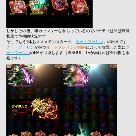
しかしその後、即カウンターを食らっているのでパーティは半ば壊滅
状態で危機的状況です
そこでもう1体おススメモンスターの「
クー・フーリン
」の出番です
クー・フーリン
が持つ
オートドレインの効果
によって攻撃した際に
ク
ー・フーリン
のHPが回復します（※SOUL、Lvが高ければ全回復も余
裕です）