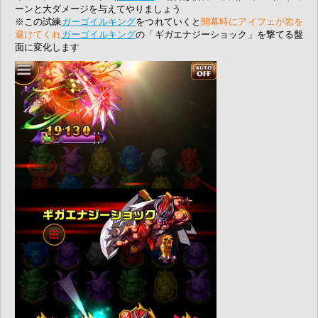
ーンと大ダメージを与えてやりましょう
※この試練
ガーゴイルキング
をつれていくと
開幕時にアイフェが岩を
退けてくれ
ガーゴイルキング
の「ギガエナジーショック」を撃てる盤
面に変化します