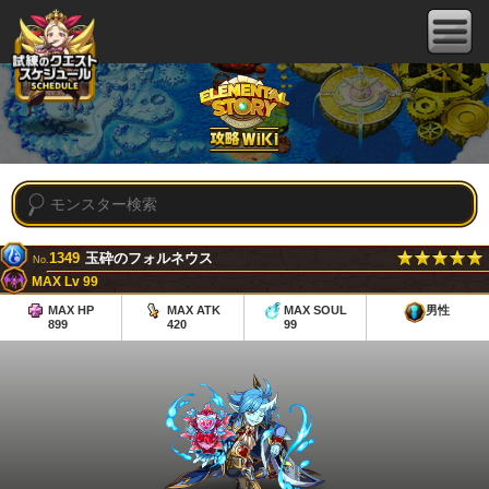
1349
玉砕のフォルネウス
No.
MAX Lv 99
MAX HP
MAX ATK
MAX SOUL
男性
899
420
99