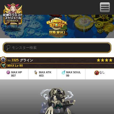
3325
グライン
No.
MAX Lv 90
MAX HP
MAX ATK
MAX SOUL
なし
807
403
99