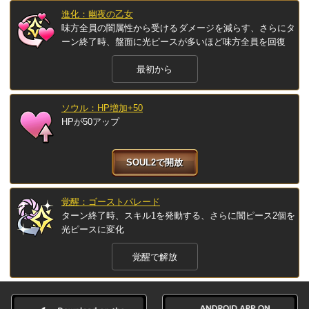
進化：幽夜の乙女
味方全員の闇属性から受けるダメージを減らす、さらにタ
ーン終了時、盤面に光ピースが多いほど味方全員を回復
最初から
ソウル：HP増加+50
HPが50アップ
SOUL2で開放
覚醒：ゴーストパレード
ターン終了時、スキル1を発動する、さらに闇ピース2個を
光ピースに変化
覚醒で解放