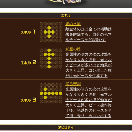
妖の水流
敵全体のほぼ全ての補助効
果を解除する、自分の光マ
ルチピースを4個増やす
妖魔の棺
光属性の味方の次の攻撃を
かなり大きく強化、光マル
チピースが多いほど効果が
大きく上昇、コンボした数
だけ光ピースを生成する
踊る聖剣
光属性の味方の次の攻撃を
かなり大きく強化、光マル
チピースが多いほど効果が
大きく上昇、ピース操作終
了後、光以外のピースを全
て消し去り、再コンボする