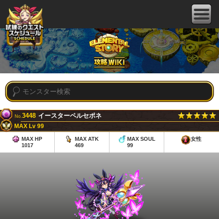
3448
イースターペルセポネ
No.
MAX Lv 99
MAX HP
MAX ATK
MAX SOUL
女性
1017
469
99