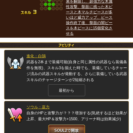
果を解除し、超強力な木属
性攻撃、盤面に残った木ピ
ースと木マルチピースが多
いほど威力アップ、ピース
操作終了後、盤面の闇ピー
スを木ピースに15個変化さ
せる
進化：白鵠
武器を2本まで装備可能(自身と同じ属性の武器なら装備条
件を無視)、スキル3を揃えた時でも、装備しているチャー
ジ済みの武器スキルが発動する、さらに装備している武器
スキルのチャージターンが2短縮される
最初から
ソウル：巫力
自身のHPと攻撃力が？？？増加する(気絶するほど効果が
上昇、最大HP＆攻撃力+1500、アリーナ時は効果減少)
SOUL2で開放