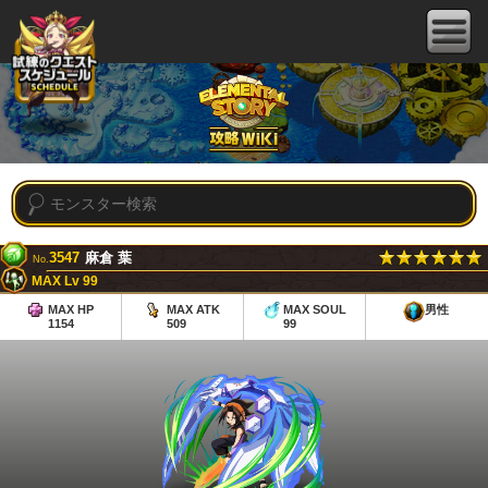
3547
麻倉 葉
No.
MAX Lv 99
MAX HP
MAX ATK
MAX SOUL
男性
1154
509
99