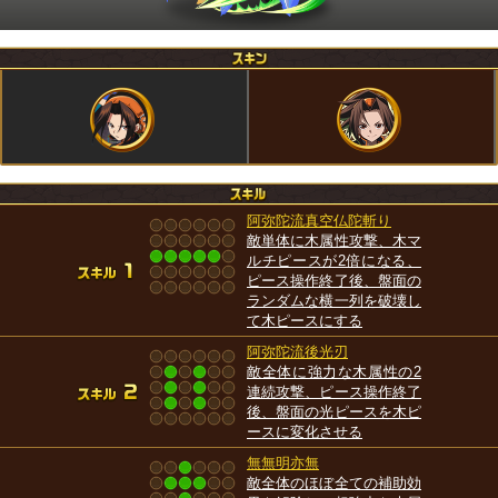
阿弥陀流真空仏陀斬り
敵単体に木属性攻撃、木マ
ルチピースが2倍になる、
ピース操作終了後、盤面の
ランダムな横一列を破壊し
て木ピースにする
阿弥陀流後光刃
敵全体に強力な木属性の2
連続攻撃、ピース操作終了
後、盤面の光ピースを木ピ
ースに変化させる
無無明亦無
敵全体のほぼ全ての補助効