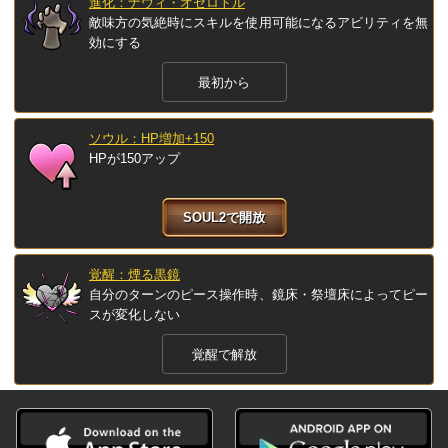
進化：ナウィ・オセロトル
敵味方の気絶時にスキルを使用可能になるアビリティを無
効にする
最初から
ソウル：HP増加+150
HPが150アップ
SOUL2で開放
覚醒：煙る黒鏡
自分のターンのピース操作時、鏡床・祭壇床によってピー
スが変化しない
覚醒で解放