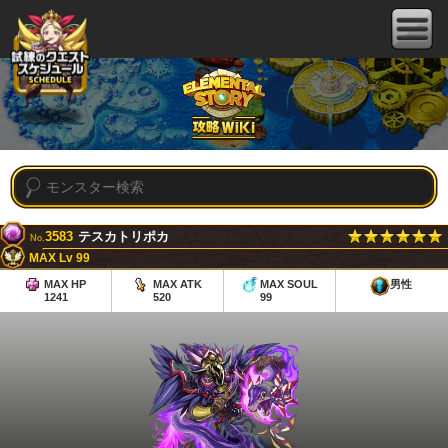
3583
テスカトリポカ
No.
MAX Lv 99
MAX HP
MAX ATK
MAX SOUL
男性
1241
520
99