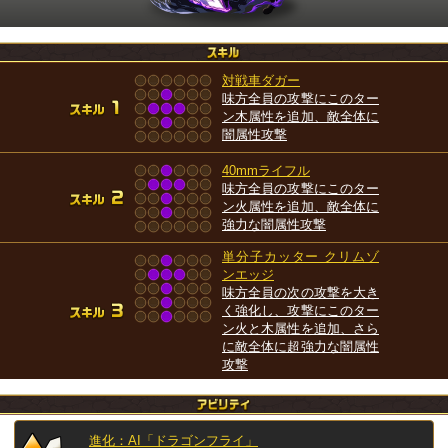
対戦車ダガー
味方全員の攻撃にこのター
ン木属性を追加、敵全体に
闇属性攻撃
40mmライフル
味方全員の攻撃にこのター
ン火属性を追加、敵全体に
強力な闇属性攻撃
単分子カッター クリムゾ
ンエッジ
味方全員の次の攻撃を大き
く強化し、攻撃にこのター
ン火と木属性を追加、さら
に敵全体に超強力な闇属性
攻撃
進化：AI「ドラゴンフライ」