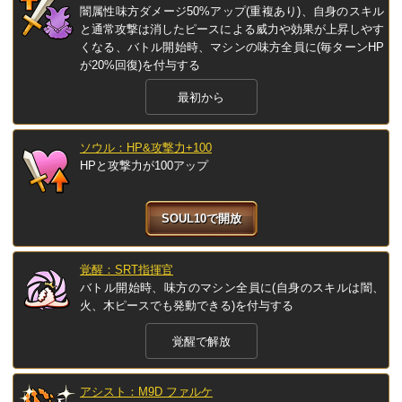
闇属性味方ダメージ50%アップ(重複あり)、自身のスキル
と通常攻撃は消したピースによる威力や効果が上昇しやす
くなる、バトル開始時、マシンの味方全員に(毎ターンHP
が20%回復)を付与する
最初から
ソウル：HP&攻撃力+100
HPと攻撃力が100アップ
SOUL10で開放
覚醒：SRT指揮官
バトル開始時、味方のマシン全員に(自身のスキルは闇、
火、木ピースでも発動できる)を付与する
覚醒で解放
アシスト：M9D ファルケ