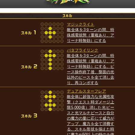
マジックライト
敵全体を3ターンの間、特
殊感電状態（重複あり、ア
リーナ時無効）にする
バタフライリンク
敵全体を3ターンの間、特
殊感電状態（重複あり、ア
リーナ時無効）にする、ピ
ース操作終了後、盤面の光
以外のピースを全て消し去
り、再コンボする
デュアルスターフレア
敵全体に超強力な光属性攻
撃（クエスト時ダメージ上
限5,000億）消した光ピー
スと光マルチピースと自分
の魔力の量に応じて威力が
アップ、魔力を全て消費す
る、スキル形状を揃えた時
に魔力が50以上の時のみ使