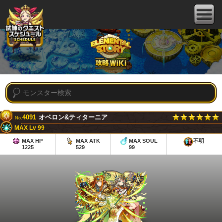
4091
オベロン&ティターニア
No.
MAX Lv 99
MAX HP
MAX ATK
MAX SOUL
不明
1225
529
99