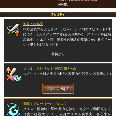
用可能
進化：妖精王
味方全員の与えるダメージがパーティ内のスピリット1体
につき、150％アップする(最大+600％)、アリーナ時は効
果減少、クエスト時、光属性の味方の攻撃にかかるダメー
ジ上限を3億引き上げる
最初から
ソウル：スピリットHP&攻撃力+20
スピリットの味方全員のHPと攻撃力が20アップ(重複なし)
SOUL2で開放
覚醒：グローリーオブエルフ
クエスト開始時に50の魔力を持ち、毎ターン50回復する
（魔力は最大で100)、自身のスキル攻撃力・会心率が