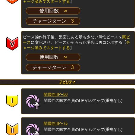
ャージ済みでスタートする
】
使用回数
∞
チャージターン
3
ピース操作終了後、盤面にある最も少ない属性ピースを
闇ピ
ース
に変化させ、ピースがそろった場合は再コンボする【
チ
ャージ済みでスタートする
】
使用回数
∞
チャージターン
3
闇属性HP+50
闇属性の味方全員のHPが50アップ(重複なし)
闇属性HP+75
闇属性の味方全員のHPが75アップ(重複なし)