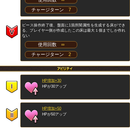
チャージターン
7
ピース操作終了後、盤面に1箇所闇属性を生成する床ができ
る、プレイヤー側が作成したこの床は最大１個までしか作れ
ない
使用回数
∞
チャージターン
2
HP増加+30
HPが30アップ
HP増加+50
HPが50アップ