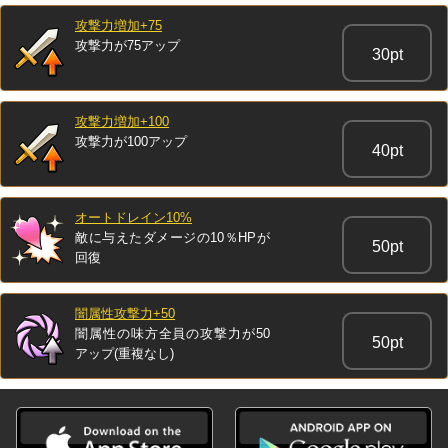
攻撃力増加+75
攻撃力が75アップ
30pt
攻撃力増加+100
攻撃力が100アップ
40pt
オートドレイン10%
敵に与えたダメージの10％HPが
50pt
回復
闇属性攻撃力+50
闇属性の味方全員の攻撃力が50
50pt
アップ(重複なし)