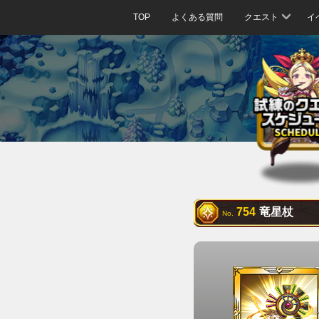
TOP
よくある質問
クエスト
イ
754
竜星杖
No.