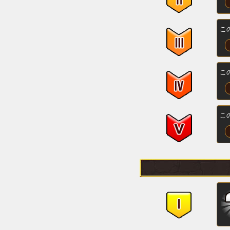
こ
こ
こ