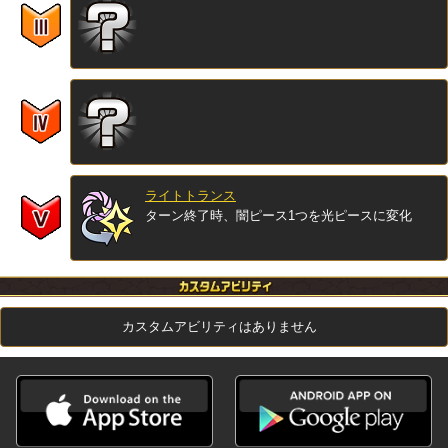
ライトトランス
ターン終了時、闇ピース1つを光ピースに変化
カスタムアビリティはありません