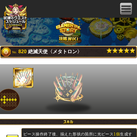
820
絶滅天使〈メタトロン〉
No.
ピース操作終了後、揃えた形状の箇所に光ピース
1個
生成す