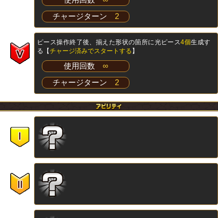
チャージターン
2
ピース操作終了後、揃えた形状の箇所に光ピース
4個
生成す
る【
チャージ済みでスタートする
】
使用回数
∞
チャージターン
2