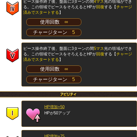
ピース操作終了後、盤面に3ターンの間
4マス
光の領域ができ
る。この領域でピースをそろえるとHPが
回復
する【
チャージ
済みでスタートする
】
使用回数
∞
チャージターン
5
ピース操作終了後、盤面に3ターンの間
5マス
光の領域ができ
る。この領域でピースをそろえるとHPが
回復
する【
チャージ
済みでスタートする
】
使用回数
∞
チャージターン
5
HP増加+50
HPが50アップ
HP増加+75