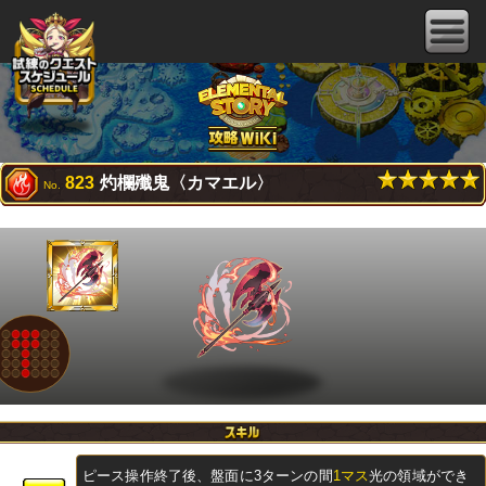
823
灼欄殲鬼〈カマエル〉
No.
ピース操作終了後、盤面に3ターンの間
1マス
光の領域ができ