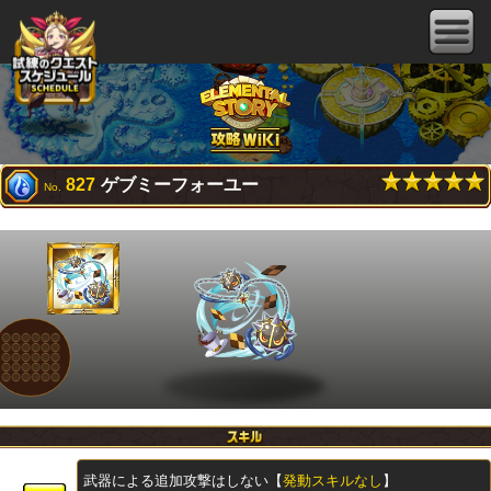
827
ゲブミーフォーユー
No.
武器による追加攻撃はしない【
発動スキルなし
】