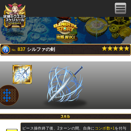
837
シルファの剣
No.
ピース操作終了後、2ターンの間、自身に
コンボ数+1
を付与