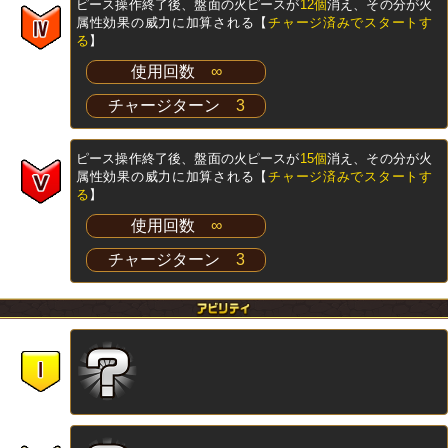
ピース操作終了後、盤面の火ピースが
12個
消え、その分が火
属性効果の威力に加算される【
チャージ済みでスタートす
る
】
使用回数
∞
チャージターン
3
ピース操作終了後、盤面の火ピースが
15個
消え、その分が火
属性効果の威力に加算される【
チャージ済みでスタートす
る
】
使用回数
∞
チャージターン
3