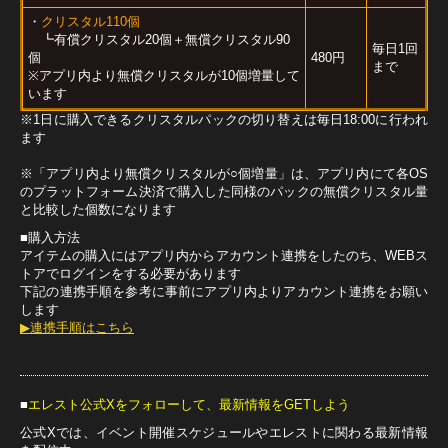
・
クリスタル110個
┗有償クリスタル20個＋無償クリスタル90
毎日1回
個
480円
まで
※アプリ内より無償クリスタルが10個増量して
います
※1日に購入できるクリスタルパックの切り替えは毎日18:00に行われ
ます
※「アプリ内より無償クリスタルが○個増量」は、アプリ内にて各OS
のプラットフォーム決済で購入した同様のパックの無償クリスタル量
と比較した個数になります
■購入方法
アイテムの購入にはアプリ内からアカウント連携をしたのち、WEBス
トアでログインをする必要があります
下記の連携手順を参考に事前にアプリ内よりアカウント連携をお願い
します
▶連携手順はこちら
■
エレスト公式Xをフォローして、最新情報をGETしよう
公式Xでは、イベント開催スケジュールやエレストに関わる最新情報