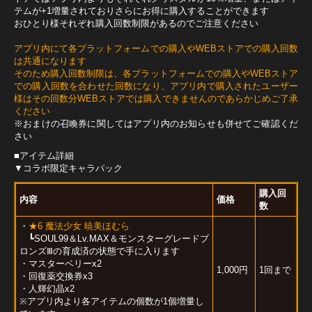
テムが+1増量されておりさらにお得に購入することができます
おひとり様それぞれ購入回数制限があるのでご注意ください
アプリ内にて各プラットフォームでの購入やWEBストアでの購入回数
は共通になります
そのため購入回数制限は、各プラットフォームでの購入やWEBストア
での購入回数を合わせた回数になり、アプリ内で購入されたユーザー
様はその回数分WEBストアでは購入できませんのであらかじめご了承
ください
※おまけの召喚券に関してはアプリ内のお知らせも併せてご確認くだ
さい
■アイテム詳細
▼コラボ限定キャラパック
購入回
内容
価格
数
・
★6 魔法少女 暁美ほむら
┗SOUL99＆Lv.MAX＆モンスターグレードブ
ロンズⅢの育成済の状態で手に入ります
・マスターベリーx2
1,000円
1回まで
・回復薬交換券x3
・人輝幻晶x2
※アプリ内より各アイテムの個数が1個増量し