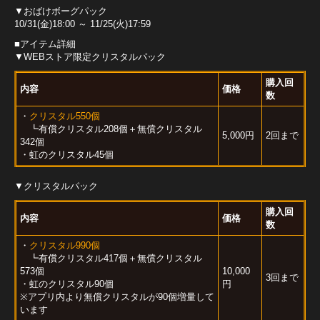
▼おばけボーグパック
10/31(金)18:00 ～ 11/25(火)17:59
■アイテム詳細
▼WEBストア限定クリスタルパック
購入回
内容
価格
数
・
クリスタル550個
┗有償クリスタル208個＋無償クリスタル
5,000円
2回まで
342個
・虹のクリスタル45個
▼クリスタルパック
購入回
内容
価格
数
・
クリスタル990個
┗有償クリスタル417個＋無償クリスタル
573個
10,000
3回まで
・虹のクリスタル90個
円
※アプリ内より無償クリスタルが90個増量して
います