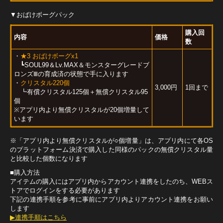
▼おばけボーグパック
購入回
内容
価格
数
・
★3 おばけボーグx1
┗SOUL99＆Lv.MAX＆モンスターグレードブ
ロンズⅢの育成済の状態で手に入ります
・
クリスタル220個
3,000円
1回まで
┗有償クリスタル125個＋無償クリスタル95
個
※アプリ内より無償クリスタルが20個増量して
います
※「アプリ内より無償クリスタルが○個増量」は、アプリ内にて各OS
のプラットフォーム決済で購入した同様のパックの無償クリスタル量
と比較した個数になります
■購入方法
アイテムの購入にはアプリ内からアカウント連携をしたのち、WEBス
トアでログインをする必要があります
下記の連携手順を参考に事前にアプリ内よりアカウント連携をお願い
します
▶連携手順はこちら