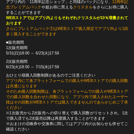
アプリ内の「11周年記念ショップ」と同様のパックになり、
11周年記
念プレミアムパック
や超お得に買える
クリスタル
をさらにお得に購入
することができます
WEBストアではアプリ内よりもそれぞれクリスタルが10％増量されて
おります
さらにプレミアムパック①はWEBストア購入限定でアプリ内より1回
多く購入することができます
■販売期間
1次販売期間
5/31(日)18:00 ～ 6/23(火)17:59
2次販売期間
6/23(火)18:00 ～ 7/15(水)17:59
おひとり様購入回数制限があるのでご注意ください
アプリ内にて各プラットフォームでの購入やWEBストアでの購入回数
は共通になります
そのため購入回数制限は、各プラットフォームでの購入やWEBストア
での購入回数を合わせた回数になり、アプリ内で購入されたユーザー
様はその回数分WEBストアでは購入できませんのであらかじめご了承
ください
※1次販売から2次販売への切り替えで購入回数がリセットされ、1次
で購入済でも2次販売以降は再度購入することができます
※おまけの召喚券や交換券に関してはアプリ内のお知らせも併せてご
確認ください