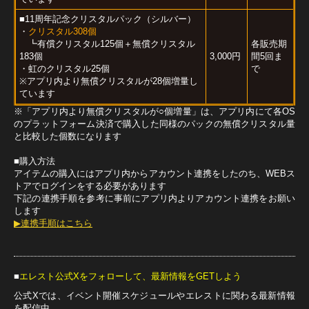
■11周年記念クリスタルパック（シルバー）
・
クリスタル308個
┗有償クリスタル125個＋無償クリスタル
各販売期
183個
3,000円
間5回ま
・虹のクリスタル25個
で
※アプリ内より無償クリスタルが28個増量し
ています
※「アプリ内より無償クリスタルが○個増量」は、アプリ内にて各OS
のプラットフォーム決済で購入した同様のパックの無償クリスタル量
と比較した個数になります
■購入方法
アイテムの購入にはアプリ内からアカウント連携をしたのち、WEBス
トアでログインをする必要があります
下記の連携手順を参考に事前にアプリ内よりアカウント連携をお願い
します
▶連携手順はこちら
■
エレスト公式Xをフォローして、最新情報をGETしよう
公式Xでは、イベント開催スケジュールやエレストに関わる最新情報
を配信中