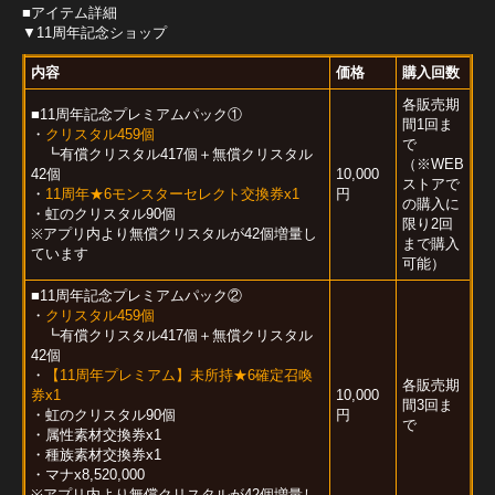
■アイテム詳細
▼11周年記念ショップ
内容
価格
購入回数
各販売期
■11周年記念プレミアムパック①
間1回ま
・
クリスタル459個
で
┗有償クリスタル417個＋無償クリスタル
（※WEB
42個
10,000
ストアで
・
11周年★6モンスターセレクト交換券x1
円
の購入に
・虹のクリスタル90個
限り2回
※アプリ内より無償クリスタルが42個増量し
まで購入
ています
可能）
■11周年記念プレミアムパック②
・
クリスタル459個
┗有償クリスタル417個＋無償クリスタル
42個
・
【11周年プレミアム】未所持★6確定召喚
各販売期
券x1
10,000
間3回ま
・虹のクリスタル90個
円
で
・属性素材交換券x1
・種族素材交換券x1
・マナx8,520,000
※アプリ内より無償クリスタルが42個増量し