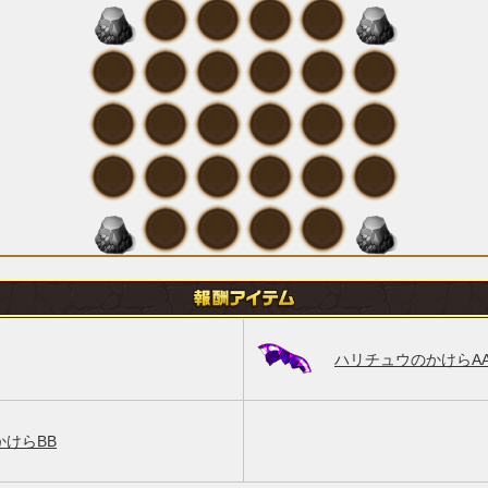
ハリチュウのかけらA
けらBB