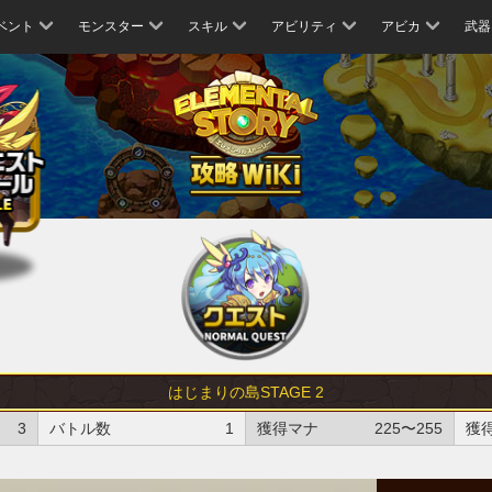
ベント
モンスター
スキル
アビリティ
アビカ
武器
はじまりの島STAGE 2
3
バトル数
1
獲得マナ
225〜255
獲得