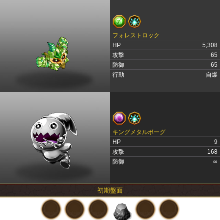
フォレストロック
HP
5,308
攻撃
65
防御
65
行動
自爆
キングメタルボーグ
HP
9
攻撃
168
防御
∞
初期盤面