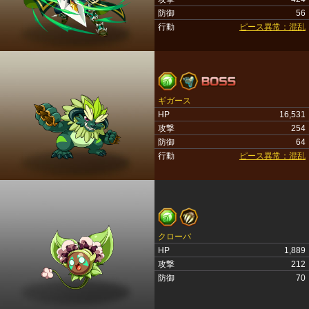
防御
56
行動
ピース異常：混乱
ギガース
HP
16,531
攻撃
254
防御
64
行動
ピース異常：混乱
クローバ
HP
1,889
攻撃
212
防御
70