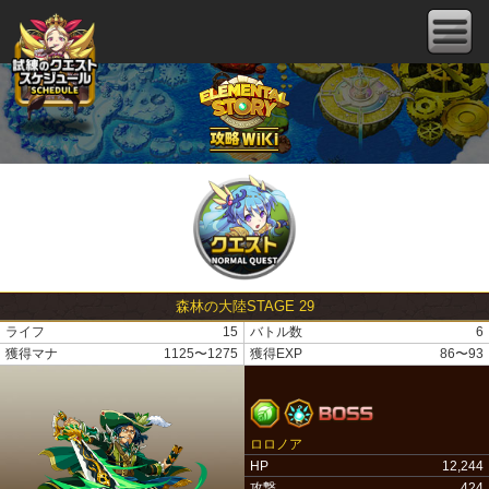
森林の大陸STAGE 29
ライフ
15
バトル数
6
獲得マナ
1125〜1275
獲得EXP
86〜93
ロロノア
HP
12,244
攻撃
424