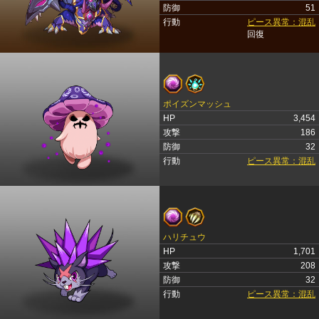
防御
51
行動
ピース異常：混乱
回復
ポイズンマッシュ
HP
3,454
攻撃
186
防御
32
行動
ピース異常：混乱
ハリチュウ
HP
1,701
攻撃
208
防御
32
行動
ピース異常：混乱