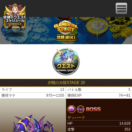
夕闇の大陸STAGE 20
ライフ
13
バトル数
5
獲得マナ
975〜1105
獲得EXP
74〜81
ザッハーク
HP
14,628
攻撃
352