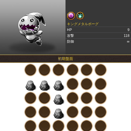
キングメタルボーグ
HP
9
攻撃
118
防御
∞
初期盤面