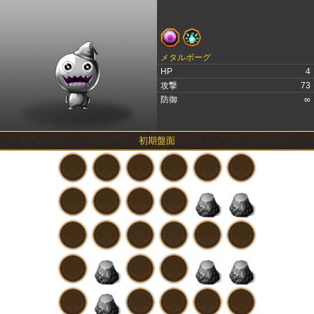
メタルボーグ
HP
4
攻撃
73
防御
∞
初期盤面