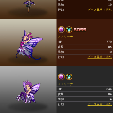
防御
19
行動
ピース異常：混乱
メノリーナ
HP
779
攻撃
85
防御
10
行動
ピース異常：混乱
メノリーナ
HP
844
攻撃
84
防御
14
行動
ピース異常：混乱