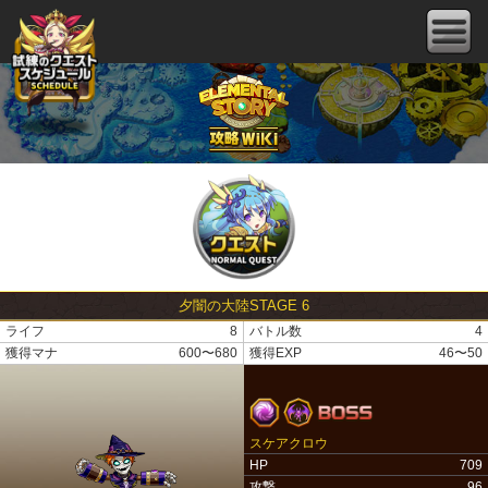
夕闇の大陸STAGE 6
ライフ
8
バトル数
4
獲得マナ
600〜680
獲得EXP
46〜50
スケアクロウ
HP
709
攻撃
96