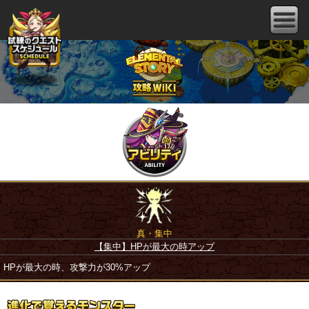
真・集中
【集中】HPが最大の時アップ
HPが最大の時、攻撃力が30%アップ