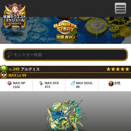
249
アルテミス
No.
MAX Lv 99
MAX HP
MAX ATK
MAX SOUL
女性
1102
473
99