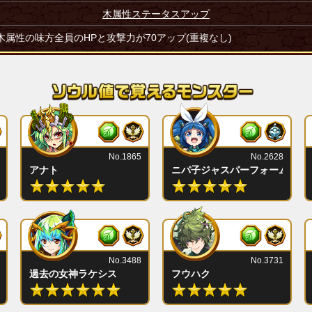
木属性ステータスアップ
木属性の味方全員のHPと攻撃力が70アップ(重複なし)
No.1865
No.2628
アナト
ニパ子ジャスパーフォーム
No.3488
No.3731
過去の女神ラケシス
フウハク