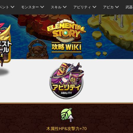
ベント
モンスター
スキル
アビリティ
アビカ
武器
木属性HP&攻撃力+70