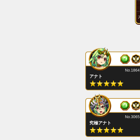
No.1864
アナト
No.3065
究極アナト