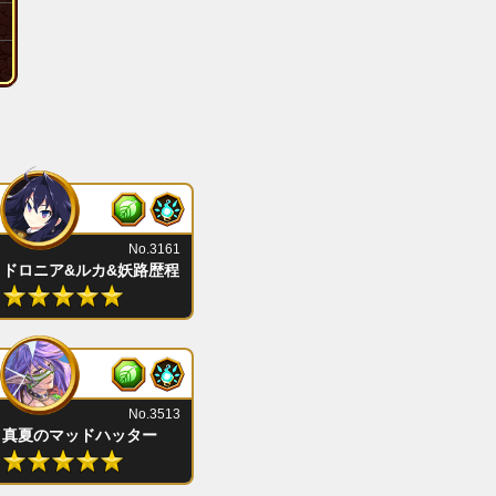
No.3161
ドロニア&ルカ&妖路歴程
No.3513
真夏のマッドハッター