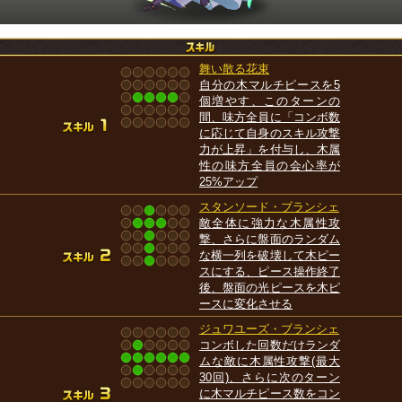
舞い散る花束
自分の木マルチピースを5
個増やす、このターンの
間、味方全員に「コンボ数
に応じて自身のスキル攻撃
力が上昇」を付与し、木属
性の味方全員の会心率が
25%アップ
スタンソード・ブランシェ
敵全体に強力な木属性攻
撃、さらに盤面のランダム
な横一列を破壊して木ピー
スにする、ピース操作終了
後、盤面の光ピースを木ピ
ースに変化させる
ジュワユーズ・ブランシェ
コンボした回数だけランダ
ムな敵に木属性攻撃(最大
30回)、さらに次のターン
に木マルチピース数をコン