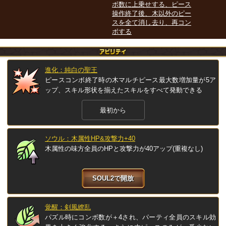
ボ数に上乗せする、ピース
操作終了後、木以外のピー
スを全て消し去り、再コン
ボする
進化：純白の聖王
ピースコンボ終了時の木マルチピース最大数増加量が5ア
ップ、スキル形状を揃えたスキルをすべて発動できる
最初から
ソウル：木属性HP&攻撃力+40
木属性の味方全員のHPと攻撃力が40アップ(重複なし)
SOUL2で開放
覚醒：剣風繚乱
パズル時にコンボ数が＋4され、パーティ全員のスキル効