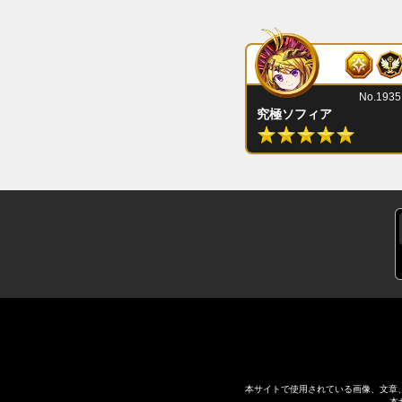
No.1935
究極ソフィア
本サイトで使用されている画像、文章
本