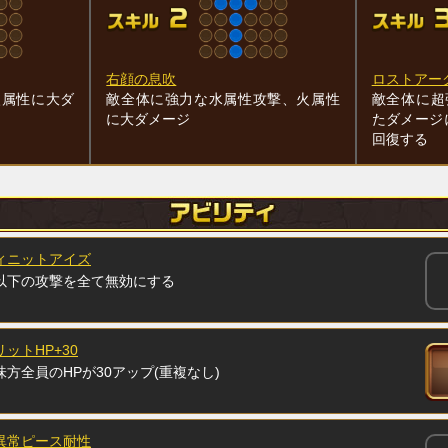
右顔の息吹
ロストアー
火属性に大ダ
敵全体に強力な水属性攻撃、火属性
敵全体に超
に大ダメージ
たダメージ
回復する
ィニットアイズ
以下の攻撃を全て無効にする
ットHP+30
方全員のHPが30アップ(重複なし)
異常ピース耐性