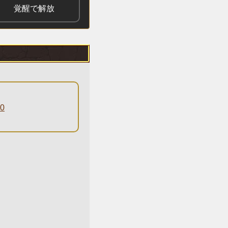
覚醒で解放
0