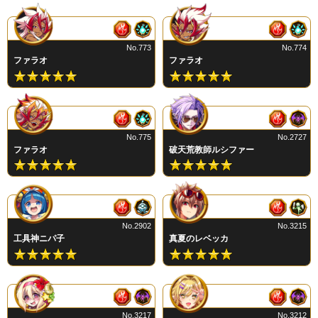
No.773
No.774
ファラオ
ファラオ
No.775
No.2727
ファラオ
破天荒教師ルシファー
No.2902
No.3215
工具神ニパ子
真夏のレベッカ
No.3217
No.3212