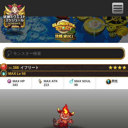
166
イフリート
No.
MAX Lv 50
MAX HP
MAX ATK
MAX SOUL
男性
343
213
99