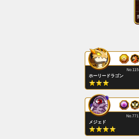
No.115
ホーリードラゴン
No.771
メジェド