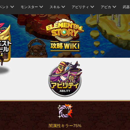
ベント
モンスター
スキル
アビリティ
アビカ
武器
闇属性キラー75%