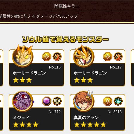
闇属性キラー
闇属性の敵に与えるダメージが75%アップ
No.116
No.117
ホーリードラゴン
ホーリードラゴン
No.772
No.3213
メジェド
真夏のアラン