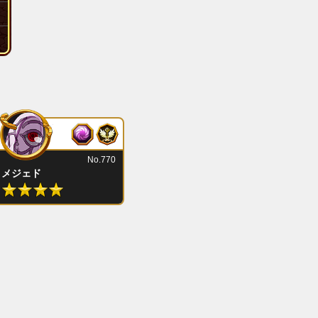
No.770
メジェド