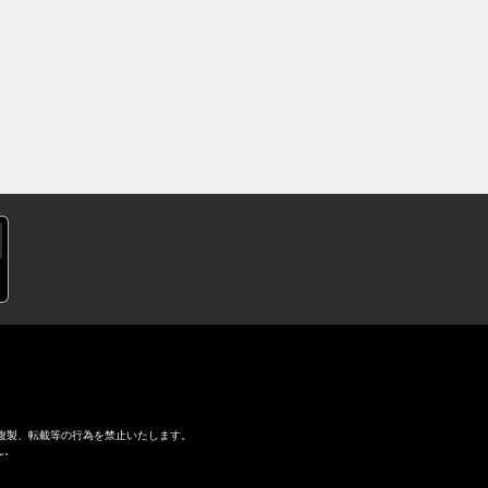
複製、転載等の行為を禁止いたします。
ん。