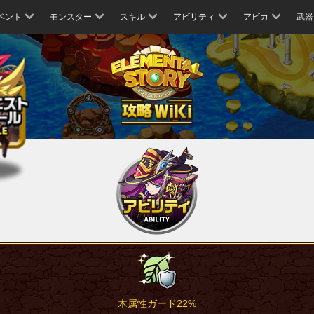
ベント
モンスター
スキル
アビリティ
アビカ
武器
木属性ガード22%