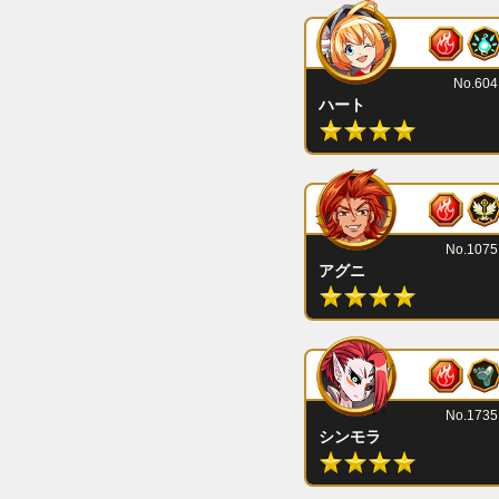
No.604
ハート
No.1075
アグニ
No.1735
シンモラ