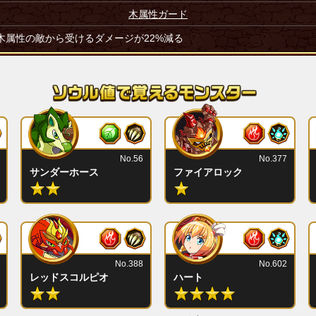
木属性ガード
木属性の敵から受けるダメージが22%減る
No.56
No.377
サンダーホース
ファイアロック
No.388
No.602
レッドスコルピオ
ハート