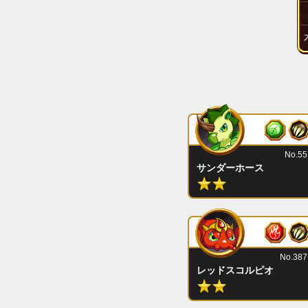
No.55
サンダーホース
No.387
レッドスコルピオ