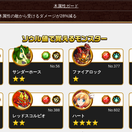
木属性ガード
木属性の敵から受けるダメージが28%減る
No.56
No.377
サンダーホース
ファイアロック
No.388
No.602
レッドスコルピオ
ハート