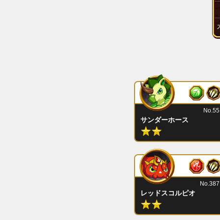
No.55
サンダーホース
No.387
レッドスコルピオ