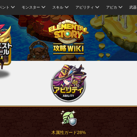
ベント
モンスター
スキル
アビリティ
アビカ
武器
木属性ガード28%