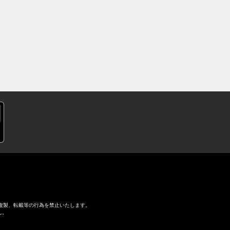
複製、転載等の行為を禁止いたします。
ん。