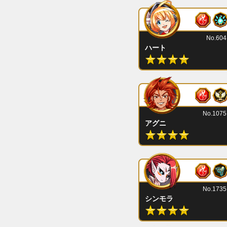
No.604
ハート
No.1075
アグニ
No.1735
シンモラ