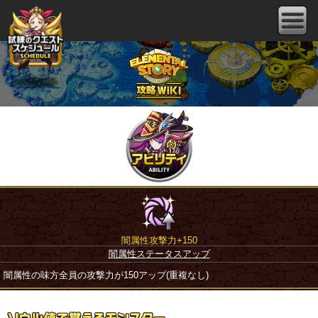
闇属性攻撃力+150
闇属性ステータスアップ
闇属性の味方全員の攻撃力が150アップ(重複なし)