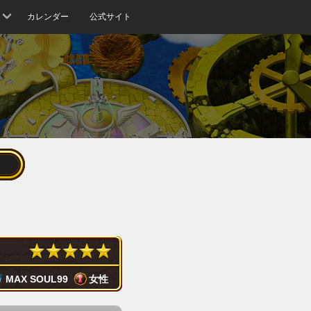
カレンダー
公式サイト
MAX SOUL
99
女性