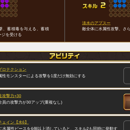
淡水のアプスー
撃、蓄積毒を与える、蓄積
敵全体に水属性攻撃、さ
ージを受ける
プロテクション
属性モンスターによる攻撃を1度だけ無効にする
攻撃力+30
員の攻撃力が30アップ(重複なし)
チェイン【水6】
に水属性ピースを6個以上消していると、スキル2も同時に発動す