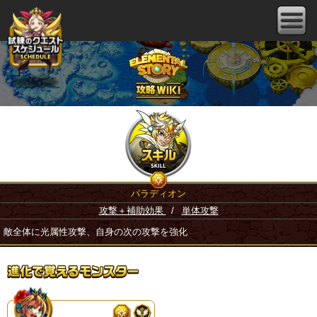
パラディオン
攻撃＋補助効果
/
単体攻撃
敵全体に光属性攻撃、自身の次の攻撃を強化