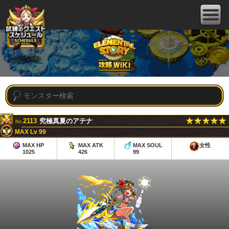
2113
究極真夏のアテナ
No.
MAX Lv 99
MAX HP
MAX ATK
MAX SOUL
女性
1025
426
99