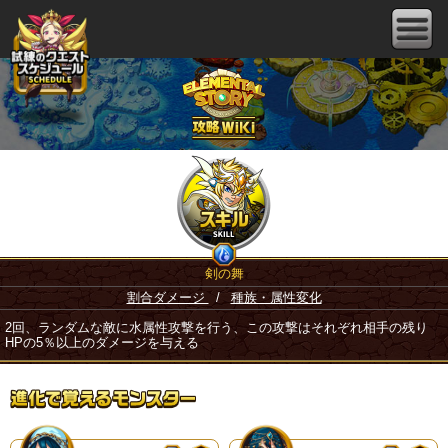
剣の舞
割合ダメージ
/
種族・属性変化
2回、ランダムな敵に水属性攻撃を行う、この攻撃はそれぞれ相手の残り
HPの5％以上のダメージを与える