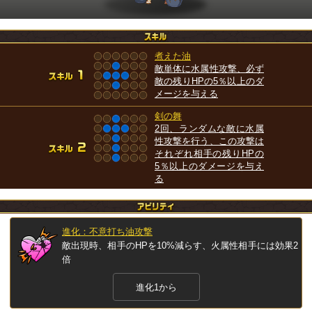
煮えた油
敵単体に水属性攻撃、必ず
敵の残りHPの5％以上のダ
メージを与える
剣の舞
2回、ランダムな敵に水属
性攻撃を行う、この攻撃は
それぞれ相手の残りHPの
5％以上のダメージを与え
る
進化：不意打ち油攻撃
敵出現時、相手のHPを10%減らす、火属性相手には効果2
倍
進化1から