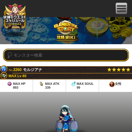
2260
モルジアナ
No.
MAX Lv 80
MAX HP
MAX ATK
MAX SOUL
女性
893
339
99