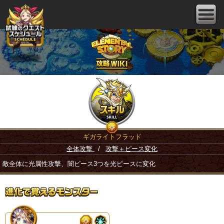
ギガライトフラッド
全体攻撃
/
攻撃＋ピース変化
敵全体に光属性攻撃、闇ピース3つを光ピースに変化